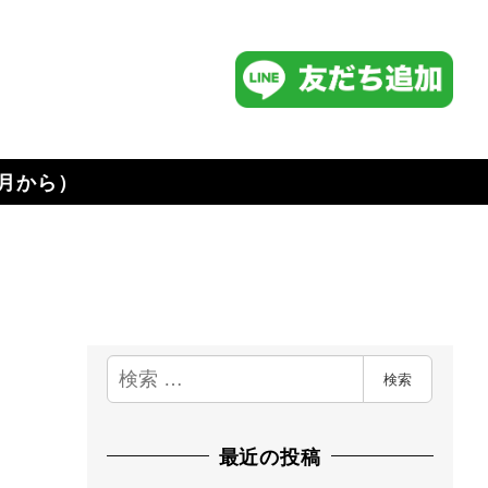
4月から）
検
検索
索
最近の投稿