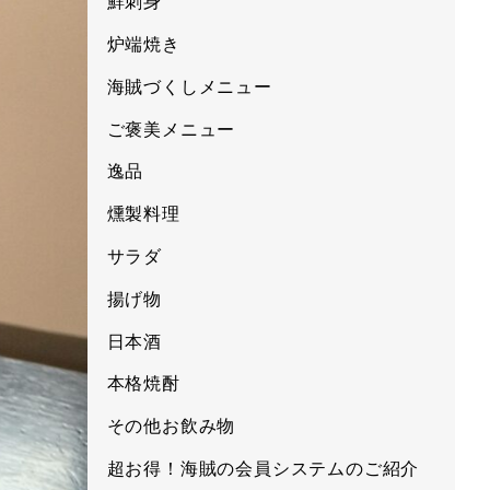
鮮刺身
炉端焼き
海賊づくしメニュー
ご褒美メニュー
逸品
燻製料理
サラダ
揚げ物
日本酒
本格焼酎
その他お飲み物
超お得！海賊の会員システムのご紹介