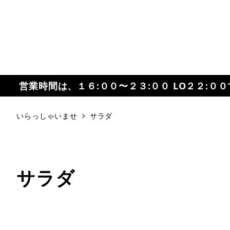
営業時間は、１６:００〜２３:００ LO２２:０
いらっしゃいませ
サラダ
サラダ